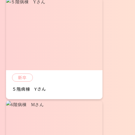
新卒
５階病棟 Yさん