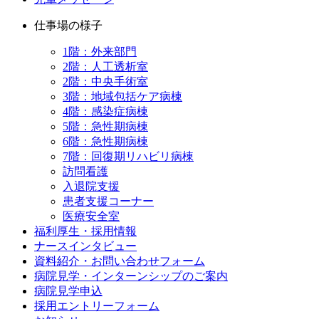
仕事場の様子
1階：外来部門
2階：人工透析室
2階：中央手術室
3階：地域包括ケア病棟
4階：感染症病棟
5階：急性期病棟
6階：急性期病棟
7階：回復期リハビリ病棟
訪問看護
入退院支援
患者支援コーナー
医療安全室
福利厚生・採用情報
ナースインタビュー
資料紹介・お問い合わせフォーム
病院見学・インターンシップのご案内
病院見学申込
採用エントリーフォーム