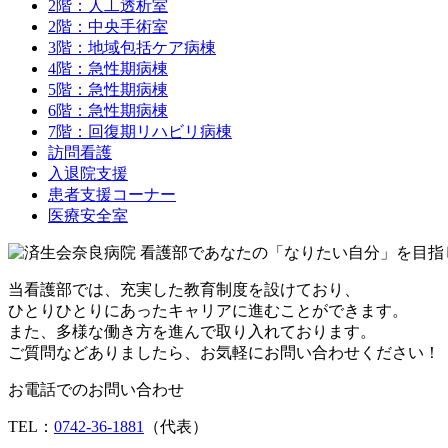
2階：人工透析室
2階：中央手術室
3階：地域包括ケア病棟
4階：急性期病棟
5階：急性期病棟
6階：急性期病棟
7階：回復期リハビリ病棟
訪問看護
入退院支援
患者支援コーナー
医療安全室
当看護部では、充実した教育制度を設けており、
ひとりひとりにあったキャリアに進むことができます。
また、多様な働き方を進んで取り入れております。
ご質問などありましたら、お気軽にお問い合わせください！
お電話でのお問い合わせ
TEL：
0742-36-1881
（代表）