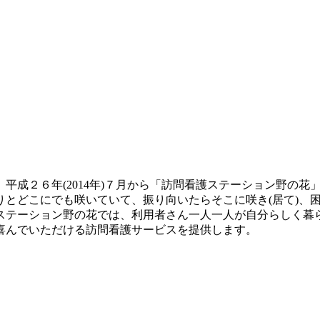
成２６年(2014年)７月から「訪問看護ステーション野の花」と
りとどこにでも咲いていて、振り向いたらそこに咲き(居て)、
ステーション野の花では、利用者さん一人一人が自分らしく暮
喜んでいただける訪問看護サービスを提供します。