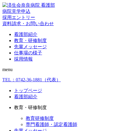
病院見学申込
採用エントリー
資料請求・お問い合わせ
看護部紹介
教育・研修制度
先輩メッセージ
仕事場の様子
採用情報
menu
TEL：
0742-36-1881
（代表）
トップページ
看護部紹介
教育・研修制度
教育研修制度
専門看護師・認定看護師
先輩メッセージ