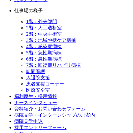
仕事場の様子
1階：外来部門
2階：人工透析室
2階：中央手術室
3階：地域包括ケア病棟
4階：感染症病棟
5階：急性期病棟
6階：急性期病棟
7階：回復期リハビリ病棟
訪問看護
入退院支援
患者支援コーナー
医療安全室
福利厚生・採用情報
ナースインタビュー
資料紹介・お問い合わせフォーム
病院見学・インターンシップのご案内
病院見学申込
採用エントリーフォーム