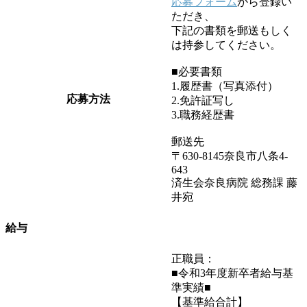
応募フォーム
から登録い
ただき、
下記の書類を郵送もしく
は持参してください。
■必要書類
1.履歴書（写真添付）
応募方法
2.免許証写し
3.職務経歴書
郵送先
〒630-8145奈良市八条4-
643
済生会奈良病院 総務課 藤
井宛
給与
正職員：
■令和3年度新卒者給与基
準実績■
【基準給合計】