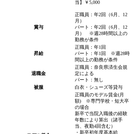
当】￥5,000
正職員：年2回（6月、12
月）
賞与
パート：年2回（6月、12
月） ※
週28時間以上の
勤務が条件
正職員：年1回
昇給
パート：年1回 ※
週28時
間以上の勤務が条件
正職員：奈良県済生会規
退職金
定による
パート：無し
被服
白衣・シューズ等貸与
正職員のモデル賃金(月
額) ※専門学校・短大卒
の場合
新卒で当院入職後の経験
年数により算出（諸手
当、夜勤4回含む）
・新卒初年度基本給