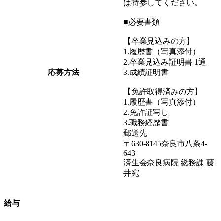
は持参してください。
■必要書類
【卒業見込みの方】
1.履歴書（写真添付）
2.卒業見込み証明書 1通
応募方法
3.成績証明書
【免許取得済みの方】
1.履歴書（写真添付）
2.免許証写し
3.職務経歴書
郵送先
〒630-8145奈良市八条4-
643
済生会奈良病院 総務課 藤
井宛
給与