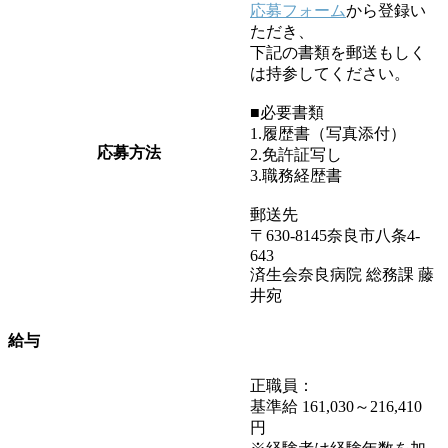
応募フォーム
から登録い
ただき、
下記の書類を郵送もしく
は持参してください。
■必要書類
1.履歴書（写真添付）
応募方法
2.免許証写し
3.職務経歴書
郵送先
〒630-8145奈良市八条4-
643
済生会奈良病院 総務課 藤
井宛
給与
正職員：
基準給 161,030～216,410
円