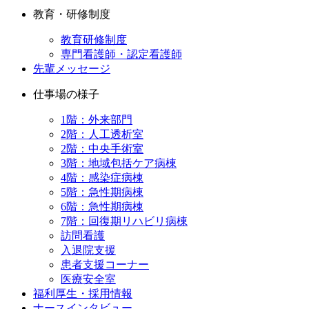
教育・研修制度
教育研修制度
専門看護師・認定看護師
先輩メッセージ
仕事場の様子
1階：外来部門
2階：人工透析室
2階：中央手術室
3階：地域包括ケア病棟
4階：感染症病棟
5階：急性期病棟
6階：急性期病棟
7階：回復期リハビリ病棟
訪問看護
入退院支援
患者支援コーナー
医療安全室
福利厚生・採用情報
ナースインタビュー