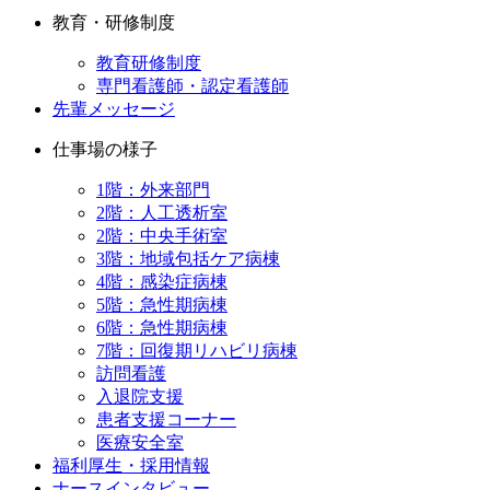
教育・研修制度
教育研修制度
専門看護師・認定看護師
先輩メッセージ
仕事場の様子
1階：外来部門
2階：人工透析室
2階：中央手術室
3階：地域包括ケア病棟
4階：感染症病棟
5階：急性期病棟
6階：急性期病棟
7階：回復期リハビリ病棟
訪問看護
入退院支援
患者支援コーナー
医療安全室
福利厚生・採用情報
ナースインタビュー