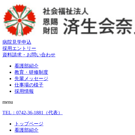
病院見学申込
採用エントリー
資料請求・お問い合わせ
看護部紹介
教育・研修制度
先輩メッセージ
仕事場の様子
採用情報
menu
TEL：
0742-36-1881
（代表）
トップページ
看護部紹介