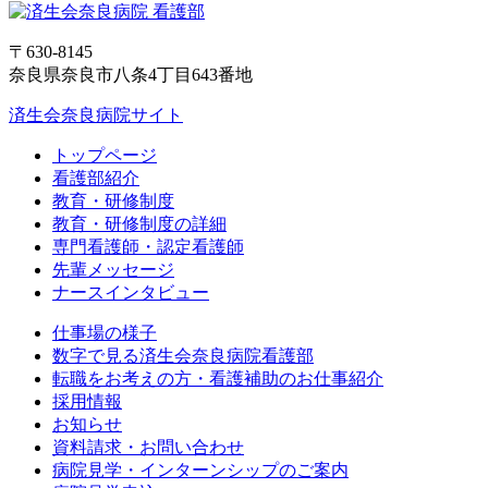
〒630-8145
奈良県奈良市八条4丁目643番地
済生会奈良病院サイト
トップページ
看護部紹介
教育・研修制度
教育・研修制度の詳細
専門看護師・認定看護師
先輩メッセージ
ナースインタビュー
仕事場の様子
数字で見る済生会奈良病院看護部
転職をお考えの方・看護補助のお仕事紹介
採用情報
お知らせ
資料請求・お問い合わせ
病院見学・インターンシップのご案内