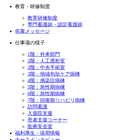
教育・研修制度
教育研修制度
専門看護師・認定看護師
先輩メッセージ
仕事場の様子
1階：外来部門
2階：人工透析室
2階：中央手術室
3階：地域包括ケア病棟
4階：感染症病棟
5階：急性期病棟
6階：急性期病棟
7階：回復期リハビリ病棟
訪問看護
入退院支援
患者支援コーナー
医療安全室
福利厚生・採用情報
ナースインタビュー