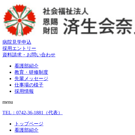
病院見学申込
採用エントリー
資料請求・お問い合わせ
看護部紹介
教育・研修制度
先輩メッセージ
仕事場の様子
採用情報
menu
TEL：
0742-36-1881
（代表）
トップページ
看護部紹介