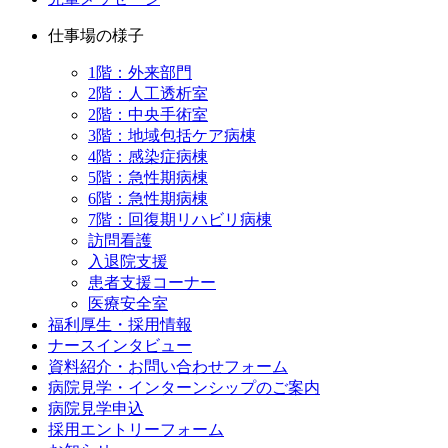
仕事場の様子
1階：外来部門
2階：人工透析室
2階：中央手術室
3階：地域包括ケア病棟
4階：感染症病棟
5階：急性期病棟
6階：急性期病棟
7階：回復期リハビリ病棟
訪問看護
入退院支援
患者支援コーナー
医療安全室
福利厚生・採用情報
ナースインタビュー
資料紹介・お問い合わせフォーム
病院見学・インターンシップのご案内
病院見学申込
採用エントリーフォーム