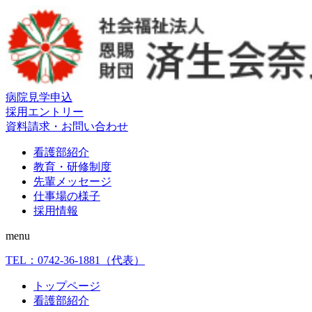
病院見学申込
採用エントリー
資料請求・お問い合わせ
看護部紹介
教育・研修制度
先輩メッセージ
仕事場の様子
採用情報
menu
TEL：
0742-36-1881
（代表）
トップページ
看護部紹介