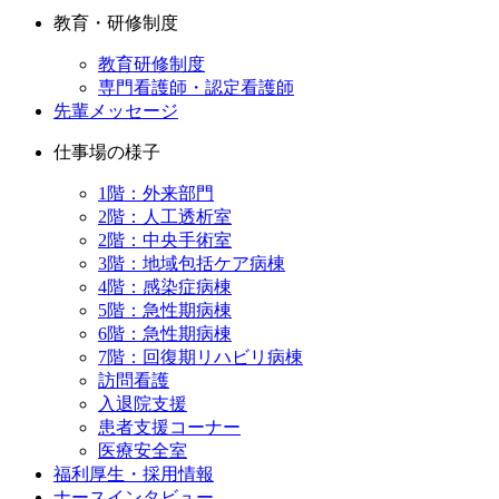
教育・研修制度
教育研修制度
専門看護師・認定看護師
先輩メッセージ
仕事場の様子
1階：外来部門
2階：人工透析室
2階：中央手術室
3階：地域包括ケア病棟
4階：感染症病棟
5階：急性期病棟
6階：急性期病棟
7階：回復期リハビリ病棟
訪問看護
入退院支援
患者支援コーナー
医療安全室
福利厚生・採用情報
ナースインタビュー