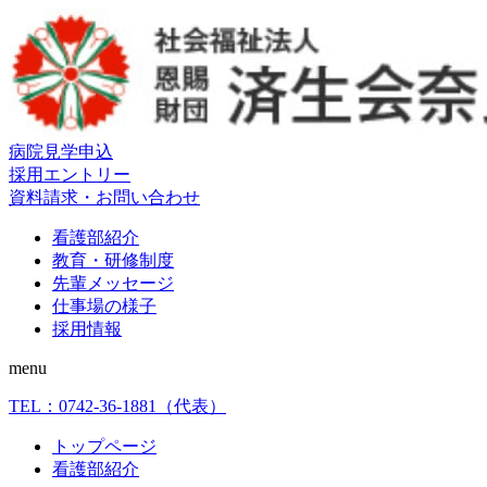
病院見学申込
採用エントリー
資料請求・お問い合わせ
看護部紹介
教育・研修制度
先輩メッセージ
仕事場の様子
採用情報
menu
TEL：
0742-36-1881
（代表）
トップページ
看護部紹介