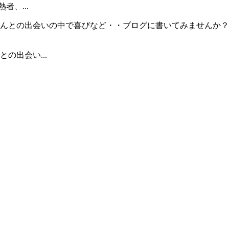
者、...
の出会い...