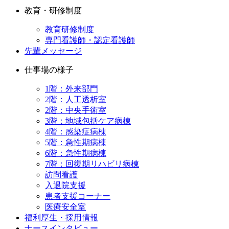
教育・研修制度
教育研修制度
専門看護師・認定看護師
先輩メッセージ
仕事場の様子
1階：外来部門
2階：人工透析室
2階：中央手術室
3階：地域包括ケア病棟
4階：感染症病棟
5階：急性期病棟
6階：急性期病棟
7階：回復期リハビリ病棟
訪問看護
入退院支援
患者支援コーナー
医療安全室
福利厚生・採用情報
ナースインタビュー