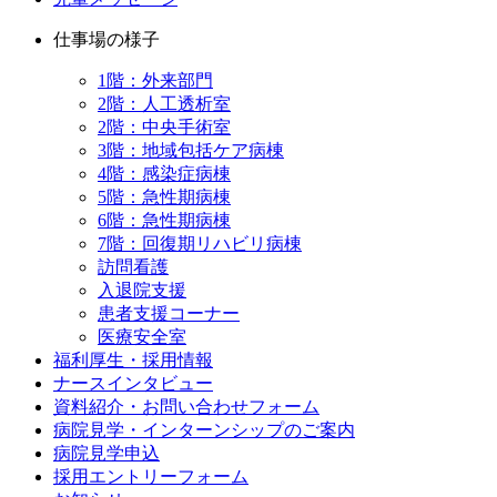
仕事場の様子
1階：外来部門
2階：人工透析室
2階：中央手術室
3階：地域包括ケア病棟
4階：感染症病棟
5階：急性期病棟
6階：急性期病棟
7階：回復期リハビリ病棟
訪問看護
入退院支援
患者支援コーナー
医療安全室
福利厚生・採用情報
ナースインタビュー
資料紹介・お問い合わせフォーム
病院見学・インターンシップのご案内
病院見学申込
採用エントリーフォーム