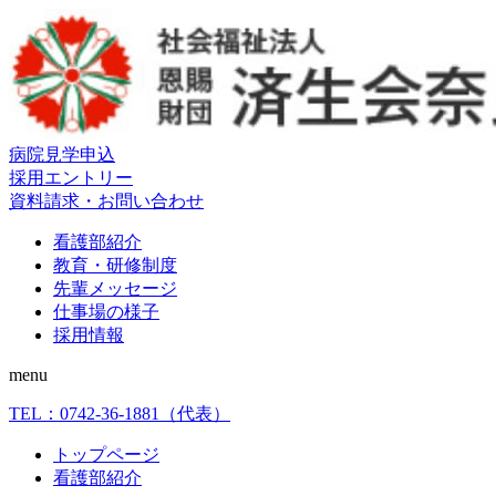
病院見学申込
採用エントリー
資料請求・お問い合わせ
看護部紹介
教育・研修制度
先輩メッセージ
仕事場の様子
採用情報
menu
TEL：
0742-36-1881
（代表）
トップページ
看護部紹介