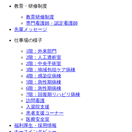
教育・研修制度
教育研修制度
専門看護師・認定看護師
先輩メッセージ
仕事場の様子
1階：外来部門
2階：人工透析室
2階：中央手術室
3階：地域包括ケア病棟
4階：感染症病棟
5階：急性期病棟
6階：急性期病棟
7階：回復期リハビリ病棟
訪問看護
入退院支援
患者支援コーナー
医療安全室
福利厚生・採用情報
ナースインタビュー