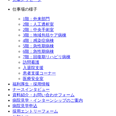
仕事場の様子
1階：外来部門
2階：人工透析室
2階：中央手術室
3階：地域包括ケア病棟
4階：感染症病棟
5階：急性期病棟
6階：急性期病棟
7階：回復期リハビリ病棟
訪問看護
入退院支援
患者支援コーナー
医療安全室
福利厚生・採用情報
ナースインタビュー
資料紹介・お問い合わせフォーム
病院見学・インターンシップのご案内
病院見学申込
採用エントリーフォーム