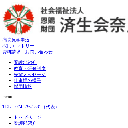
病院見学申込
採用エントリー
資料請求・お問い合わせ
看護部紹介
教育・研修制度
先輩メッセージ
仕事場の様子
採用情報
menu
TEL：
0742-36-1881
（代表）
トップページ
看護部紹介