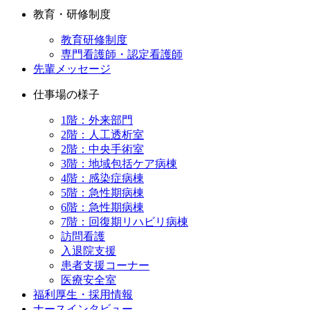
教育・研修制度
教育研修制度
専門看護師・認定看護師
先輩メッセージ
仕事場の様子
1階：外来部門
2階：人工透析室
2階：中央手術室
3階：地域包括ケア病棟
4階：感染症病棟
5階：急性期病棟
6階：急性期病棟
7階：回復期リハビリ病棟
訪問看護
入退院支援
患者支援コーナー
医療安全室
福利厚生・採用情報
ナースインタビュー