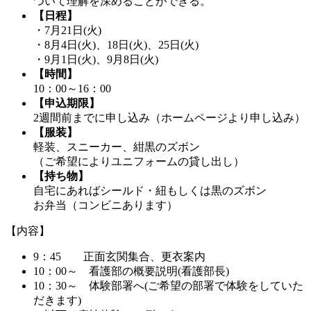
ついて理解を深めることができる。
【日程】
・7月21日(火)
・8月4日(火)、18日(火)、25日(火)
・9月1日(火)、9月8日(火)
【時間】
10：00～16：00
【申込期限】
2週間前までに申し込み（ホームページより申し込み）
【服装】
軽装、スニーカー、紺黒のズボン
（ご希望によりユニフォームの貸し出し）
【持ち物】
自宅にあればシールド・紐もしくは黒のズボン
お弁当（コンビニあります）
【内容】
9：45 正面玄関集合、更衣案内
10：00～ 看護部の概要説明(看護部長)
10：30～ 体験部署へ(ご希望の部署で体験をしていた
だきます)