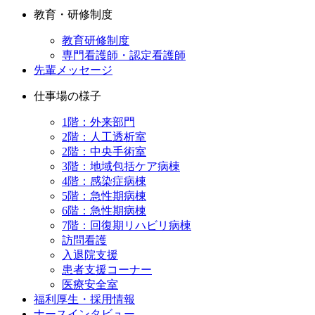
教育・研修制度
教育研修制度
専門看護師・認定看護師
先輩メッセージ
仕事場の様子
1階：外来部門
2階：人工透析室
2階：中央手術室
3階：地域包括ケア病棟
4階：感染症病棟
5階：急性期病棟
6階：急性期病棟
7階：回復期リハビリ病棟
訪問看護
入退院支援
患者支援コーナー
医療安全室
福利厚生・採用情報
ナースインタビュー