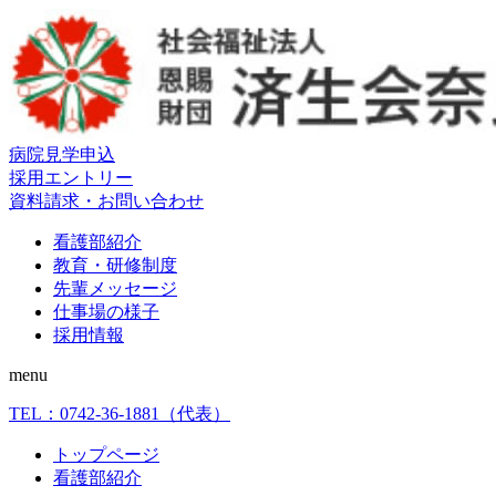
病院見学申込
採用エントリー
資料請求・お問い合わせ
看護部紹介
教育・研修制度
先輩メッセージ
仕事場の様子
採用情報
menu
TEL：
0742-36-1881
（代表）
トップページ
看護部紹介