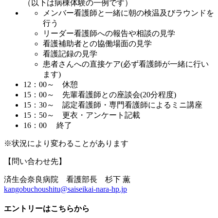
（以下は病棟体験の一例です）
メンバー看護師と一緒に朝の検温及びラウンドを
行う
リーダー看護師への報告や相談の見学
看護補助者との協働場面の見学
看護記録の見学
患者さんへの直接ケア(必ず看護師が一緒に行い
ます)
12：00～ 休憩
15：00～ 先輩看護師との座談会(20分程度)
15：30～ 認定看護師・専門看護師によるミニ講座
15：50～ 更衣・アンケート記載
16：00 終了
※状況により変わることがあります
【問い合わせ先】
済生会奈良病院 看護部長 杉下 薫
kangobuchoushitu@saiseikai-nara-hp.jp
エントリーはこちらから