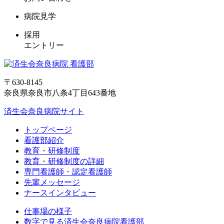
病院見学
採用
エントリー
〒630-8145
奈良県奈良市八条4丁目643番地
済生会奈良病院サイト
トップページ
看護部紹介
教育・研修制度
教育・研修制度の詳細
専門看護師・認定看護師
先輩メッセージ
ナースインタビュー
仕事場の様子
数字で見る済生会奈良病院看護部