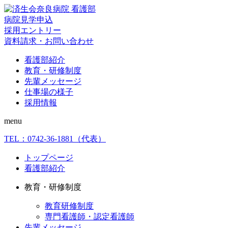
病院見学申込
採用エントリー
資料請求・お問い合わせ
看護部紹介
教育・研修制度
先輩メッセージ
仕事場の様子
採用情報
menu
TEL：
0742-36-1881
（代表）
トップページ
看護部紹介
教育・研修制度
教育研修制度
専門看護師・認定看護師
先輩メッセージ