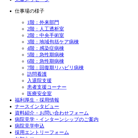
仕事場の様子
1階：外来部門
2階：人工透析室
2階：中央手術室
3階：地域包括ケア病棟
4階：感染症病棟
5階：急性期病棟
6階：急性期病棟
7階：回復期リハビリ病棟
訪問看護
入退院支援
患者支援コーナー
医療安全室
福利厚生・採用情報
ナースインタビュー
資料紹介・お問い合わせフォーム
病院見学・インターンシップのご案内
病院見学申込
採用エントリーフォーム