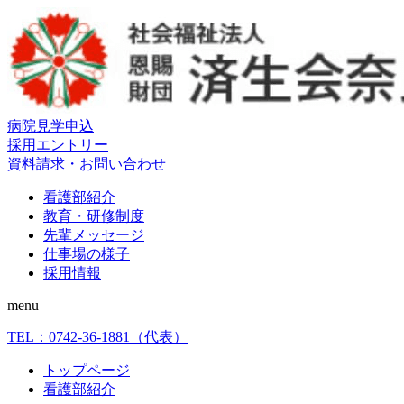
病院見学申込
採用エントリー
資料請求・お問い合わせ
看護部紹介
教育・研修制度
先輩メッセージ
仕事場の様子
採用情報
menu
TEL：
0742-36-1881
（代表）
トップページ
看護部紹介