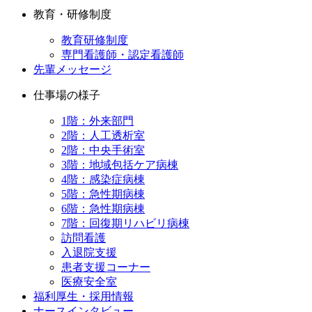
教育・研修制度
教育研修制度
専門看護師・認定看護師
先輩メッセージ
仕事場の様子
1階：外来部門
2階：人工透析室
2階：中央手術室
3階：地域包括ケア病棟
4階：感染症病棟
5階：急性期病棟
6階：急性期病棟
7階：回復期リハビリ病棟
訪問看護
入退院支援
患者支援コーナー
医療安全室
福利厚生・採用情報
ナースインタビュー