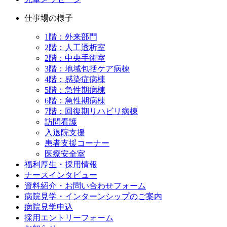
仕事場の様子
1階：外来部門
2階：人工透析室
2階：中央手術室
3階：地域包括ケア病棟
4階：感染症病棟
5階：急性期病棟
6階：急性期病棟
7階：回復期リハビリ病棟
訪問看護
入退院支援
患者支援コーナー
医療安全室
福利厚生・採用情報
ナースインタビュー
資料紹介・お問い合わせフォーム
病院見学・インターンシップのご案内
病院見学申込
採用エントリーフォーム