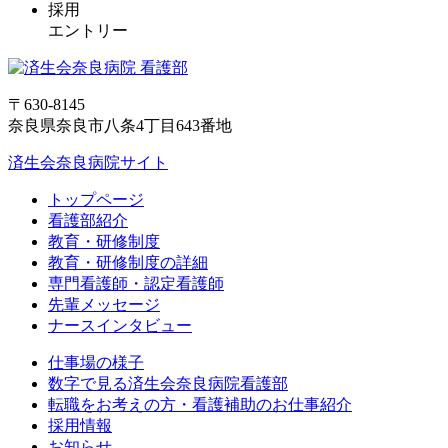
採用
エントリー
〒630-8145
奈良県奈良市八条4丁目643番地
済生会奈良病院サイト
トップページ
看護部紹介
教育・研修制度
教育・研修制度の詳細
専門看護師・認定看護師
先輩メッセージ
ナースインタビュー
仕事場の様子
数字で見る済生会奈良病院看護部
転職をお考えの方・看護補助のお仕事紹介
採用情報
お知らせ