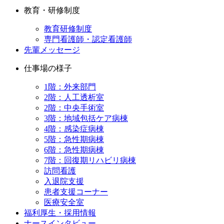
教育・研修制度
教育研修制度
専門看護師・認定看護師
先輩メッセージ
仕事場の様子
1階：外来部門
2階：人工透析室
2階：中央手術室
3階：地域包括ケア病棟
4階：感染症病棟
5階：急性期病棟
6階：急性期病棟
7階：回復期リハビリ病棟
訪問看護
入退院支援
患者支援コーナー
医療安全室
福利厚生・採用情報
ナースインタビュー