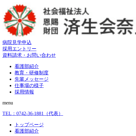
病院見学申込
採用エントリー
資料請求・お問い合わせ
看護部紹介
教育・研修制度
先輩メッセージ
仕事場の様子
採用情報
menu
TEL：
0742-36-1881
（代表）
トップページ
看護部紹介