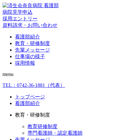
病院見学申込
採用エントリー
資料請求・お問い合わせ
看護部紹介
教育・研修制度
先輩メッセージ
仕事場の様子
採用情報
menu
TEL：
0742-36-1881
（代表）
トップページ
看護部紹介
教育・研修制度
教育研修制度
専門看護師・認定看護師
先輩メッセージ