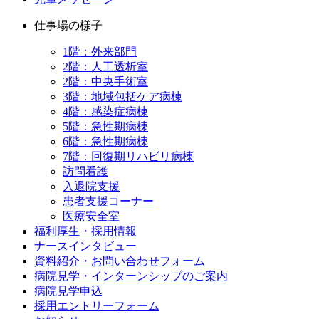
仕事場の様子
1階：外来部門
2階：人工透析室
2階：中央手術室
3階：地域包括ケア病棟
4階：感染症病棟
5階：急性期病棟
6階：急性期病棟
7階：回復期リハビリ病棟
訪問看護
入退院支援
患者支援コーナー
医療安全室
福利厚生・採用情報
ナースインタビュー
資料紹介・お問い合わせフォーム
病院見学・インターンシップのご案内
病院見学申込
採用エントリーフォーム