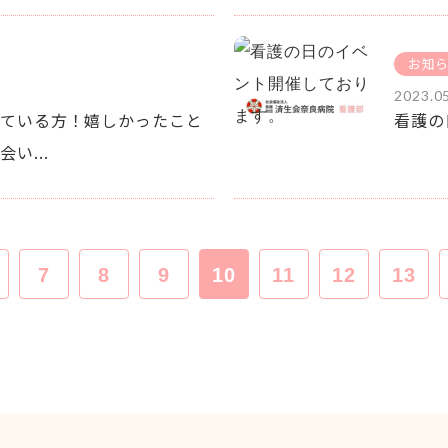
お知
2023.0
ている方！嬉しかったこと
看護の
い...
7
8
9
10
11
12
13