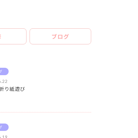
修
ブログ
グ
6.22
折り紙遊び
グ
6.19