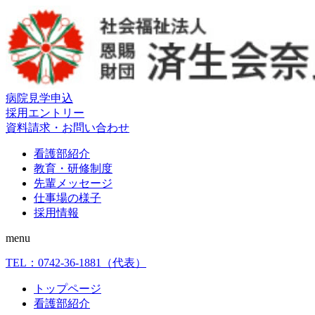
病院見学申込
採用エントリー
資料請求・お問い合わせ
看護部紹介
教育・研修制度
先輩メッセージ
仕事場の様子
採用情報
menu
TEL：
0742-36-1881
（代表）
トップページ
看護部紹介