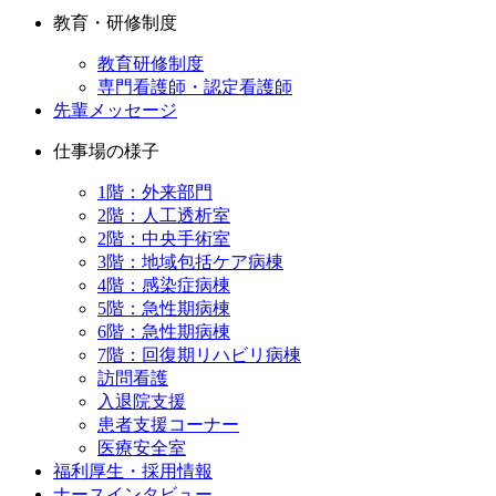
教育・研修制度
教育研修制度
専門看護師・認定看護師
先輩メッセージ
仕事場の様子
1階：外来部門
2階：人工透析室
2階：中央手術室
3階：地域包括ケア病棟
4階：感染症病棟
5階：急性期病棟
6階：急性期病棟
7階：回復期リハビリ病棟
訪問看護
入退院支援
患者支援コーナー
医療安全室
福利厚生・採用情報
ナースインタビュー