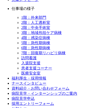
仕事場の様子
1階：外来部門
2階：人工透析室
2階：中央手術室
3階：地域包括ケア病棟
4階：感染症病棟
5階：急性期病棟
6階：急性期病棟
7階：回復期リハビリ病棟
訪問看護
入退院支援
患者支援コーナー
医療安全室
福利厚生・採用情報
ナースインタビュー
資料紹介・お問い合わせフォーム
病院見学・インターンシップのご案内
病院見学申込
採用エントリーフォーム