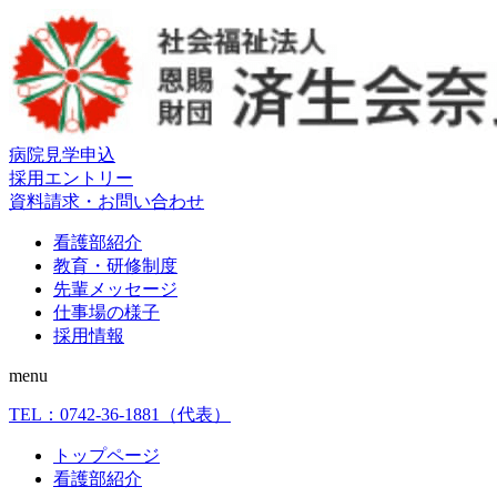
病院見学申込
採用エントリー
資料請求・お問い合わせ
看護部紹介
教育・研修制度
先輩メッセージ
仕事場の様子
採用情報
menu
TEL：
0742-36-1881
（代表）
トップページ
看護部紹介