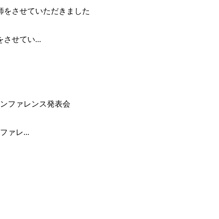
せてい...
ァレ...