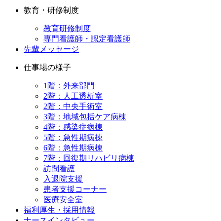
教育・研修制度
教育研修制度
専門看護師・認定看護師
先輩メッセージ
仕事場の様子
1階：外来部門
2階：人工透析室
2階：中央手術室
3階：地域包括ケア病棟
4階：感染症病棟
5階：急性期病棟
6階：急性期病棟
7階：回復期リハビリ病棟
訪問看護
入退院支援
患者支援コーナー
医療安全室
福利厚生・採用情報
ナースインタビュー