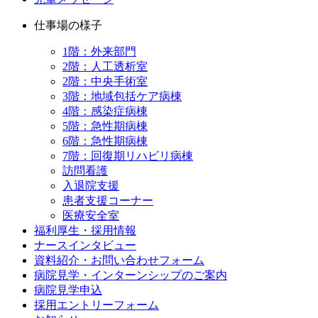
仕事場の様子
1階：外来部門
2階：人工透析室
2階：中央手術室
3階：地域包括ケア病棟
4階：感染症病棟
5階：急性期病棟
6階：急性期病棟
7階：回復期リハビリ病棟
訪問看護
入退院支援
患者支援コーナー
医療安全室
福利厚生・採用情報
ナースインタビュー
資料紹介・お問い合わせフォーム
病院見学・インターンシップのご案内
病院見学申込
採用エントリーフォーム