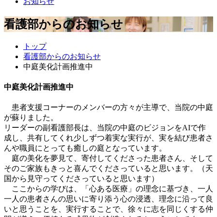
お知らせ
看護部からのお知らせ
トップ
看護部からのお知らせ
中庭美化計画推進中
中庭美化計画推進中
患者支援コーナーのメンバーの方々が主導で、当院の中庭
が蘇りました。
リーダーの副看護部長は、当院の中庭のビジョンをAIで作
成し、共有してくれ少しずつ着実な実行が、実を結び患者さ
んや職員にとっても癒しの庭となっています。
庭の美化を夢見て、寄付してくださった患者さん、そして
そのご家族もきっと喜んでくださっていると思います。（天
国から見守ってくださっていると思います）
ここからの学びは、「心ある医療」の理念に基づき、一人
一人の患者さんの思いに寄り添う心の浸透、理念に沿って良
いと思うことを、実行することで、徐々に志を同じくする仲