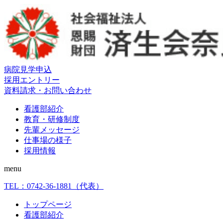
病院見学申込
採用エントリー
資料請求・お問い合わせ
看護部紹介
教育・研修制度
先輩メッセージ
仕事場の様子
採用情報
menu
TEL：
0742-36-1881
（代表）
トップページ
看護部紹介