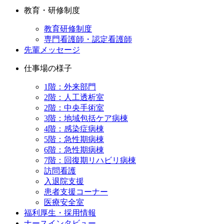
教育・研修制度
教育研修制度
専門看護師・認定看護師
先輩メッセージ
仕事場の様子
1階：外来部門
2階：人工透析室
2階：中央手術室
3階：地域包括ケア病棟
4階：感染症病棟
5階：急性期病棟
6階：急性期病棟
7階：回復期リハビリ病棟
訪問看護
入退院支援
患者支援コーナー
医療安全室
福利厚生・採用情報
ナースインタビュー