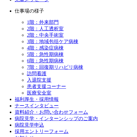
仕事場の様子
1階：外来部門
2階：人工透析室
2階：中央手術室
3階：地域包括ケア病棟
4階：感染症病棟
5階：急性期病棟
6階：急性期病棟
7階：回復期リハビリ病棟
訪問看護
入退院支援
患者支援コーナー
医療安全室
福利厚生・採用情報
ナースインタビュー
資料紹介・お問い合わせフォーム
病院見学・インターンシップのご案内
病院見学申込
採用エントリーフォーム