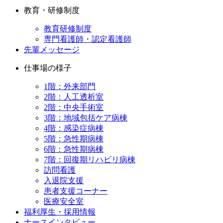
教育・研修制度
教育研修制度
専門看護師・認定看護師
先輩メッセージ
仕事場の様子
1階：外来部門
2階：人工透析室
2階：中央手術室
3階：地域包括ケア病棟
4階：感染症病棟
5階：急性期病棟
6階：急性期病棟
7階：回復期リハビリ病棟
訪問看護
入退院支援
患者支援コーナー
医療安全室
福利厚生・採用情報
ナースインタビュー