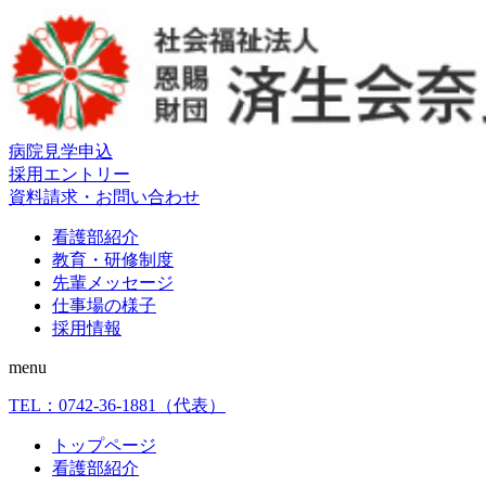
病院見学申込
採用エントリー
資料請求・お問い合わせ
看護部紹介
教育・研修制度
先輩メッセージ
仕事場の様子
採用情報
menu
TEL：
0742-36-1881
（代表）
トップページ
看護部紹介