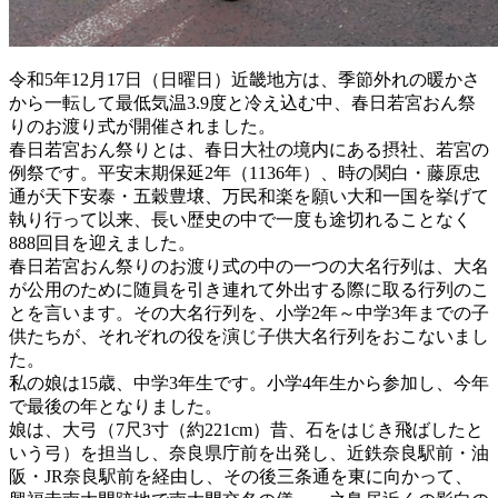
令和5年12月17日（日曜日）近畿地方は、季節外れの暖かさ
から一転して最低気温3.9度と冷え込む中、春日若宮おん祭
りのお渡り式が開催されました。
春日若宮おん祭りとは、春日大社の境内にある摂社、若宮の
例祭です。平安末期保延2年（1136年）、時の関白・藤原忠
通が天下安泰・五穀豊壌、万民和楽を願い大和一国を挙げて
執り行って以来、長い歴史の中で一度も途切れることなく
888回目を迎えました。
春日若宮おん祭りのお渡り式の中の一つの大名行列は、大名
が公用のために随員を引き連れて外出する際に取る行列のこ
とを言います。その大名行列を、小学2年～中学3年までの子
供たちが、それぞれの役を演じ子供大名行列をおこないまし
た。
私の娘は15歳、中学3年生です。小学4年生から参加し、今年
で最後の年となりました。
娘は、大弓（7尺3寸（約221cm）昔、石をはじき飛ばしたと
いう弓）を担当し、奈良県庁前を出発し、近鉄奈良駅前・油
阪・JR奈良駅前を経由し、その後三条通を東に向かって、