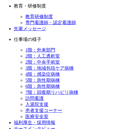
教育・研修制度
教育研修制度
専門看護師・認定看護師
先輩メッセージ
仕事場の様子
1階：外来部門
2階：人工透析室
2階：中央手術室
3階：地域包括ケア病棟
4階：感染症病棟
5階：急性期病棟
6階：急性期病棟
7階：回復期リハビリ病棟
訪問看護
入退院支援
患者支援コーナー
医療安全室
福利厚生・採用情報
ナースインタビュー