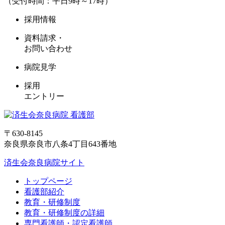
（受付時間：平日9時～17時）
採用情報
資料請求・
お問い合わせ
病院見学
採用
エントリー
〒630-8145
奈良県奈良市八条4丁目643番地
済生会奈良病院サイト
トップページ
看護部紹介
教育・研修制度
教育・研修制度の詳細
専門看護師・認定看護師