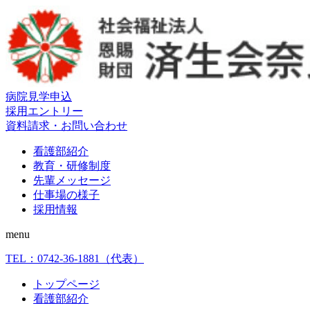
病院見学申込
採用エントリー
資料請求・お問い合わせ
看護部紹介
教育・研修制度
先輩メッセージ
仕事場の様子
採用情報
menu
TEL：
0742-36-1881
（代表）
トップページ
看護部紹介