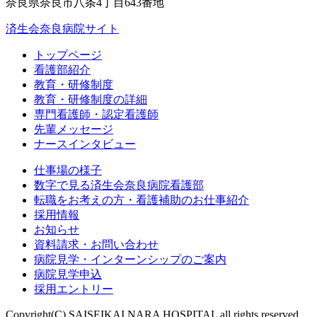
奈良県奈良市八条4丁目643番地
済生会奈良病院サイト
トップページ
看護部紹介
教育・研修制度
教育・研修制度の詳細
専門看護師・認定看護師
先輩メッセージ
ナースインタビュー
仕事場の様子
数字で見る済生会奈良病院看護部
転職をお考えの方・看護補助のお仕事紹介
採用情報
お知らせ
資料請求・お問い合わせ
病院見学・インターンシップのご案内
病院見学申込
採用エントリー
Copyright(C) SAISEIKAI NARA HOSPITAL all rights reserved.