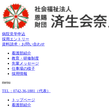
病院見学申込
採用エントリー
資料請求・お問い合わせ
看護部紹介
教育・研修制度
先輩メッセージ
仕事場の様子
採用情報
menu
TEL：
0742-36-1881
（代表）
トップページ
看護部紹介