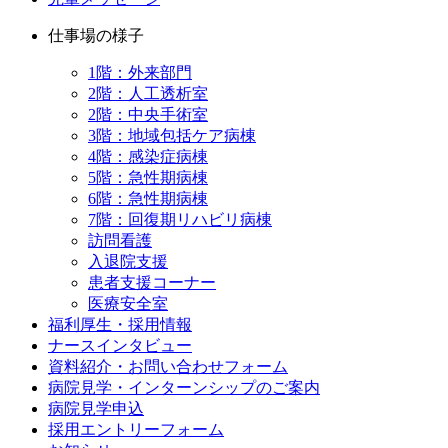
仕事場の様子
1階：外来部門
2階：人工透析室
2階：中央手術室
3階：地域包括ケア病棟
4階：感染症病棟
5階：急性期病棟
6階：急性期病棟
7階：回復期リハビリ病棟
訪問看護
入退院支援
患者支援コーナー
医療安全室
福利厚生・採用情報
ナースインタビュー
資料紹介・お問い合わせフォーム
病院見学・インターンシップのご案内
病院見学申込
採用エントリーフォーム