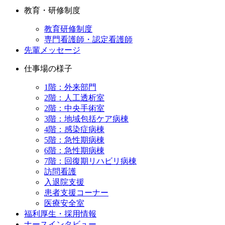
教育・研修制度
教育研修制度
専門看護師・認定看護師
先輩メッセージ
仕事場の様子
1階：外来部門
2階：人工透析室
2階：中央手術室
3階：地域包括ケア病棟
4階：感染症病棟
5階：急性期病棟
6階：急性期病棟
7階：回復期リハビリ病棟
訪問看護
入退院支援
患者支援コーナー
医療安全室
福利厚生・採用情報
ナースインタビュー