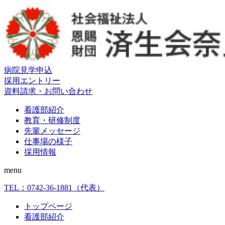
病院見学申込
採用エントリー
資料請求・お問い合わせ
看護部紹介
教育・研修制度
先輩メッセージ
仕事場の様子
採用情報
menu
TEL：
0742-36-1881
（代表）
トップページ
看護部紹介